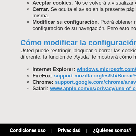
Aceptar cookies.
No se volverá a visualizar 
Cerrar.
Se oculta el aviso en la presente pági
misma.
Modificar su configuración.
Podrá obtener m
configuración de su navegación. Pero esto no
Cómo modificar la configuració
Usted puede restringir, bloquear o borrar las cook
diferente, la función de 'Ayuda" le mostrará cómo h
Internet Explorer:
windows.microsoft.com/e
FireFox:
support.mozilla.org/es/kb/Borra
Chrome:
support.google.com/chrome/answ
Safari:
www.apple.com/es/privacy/use-of-c
Condiciones uso
Privacidad
¿Quiénes somos?
|
|