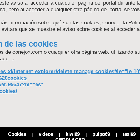
este aviso al acceder a cualquier página del portal durante l
na, pero al acceder a cualquier otra página del portal se volv
ás información sobre qué son las cookies, conocer la Polít
 evitará que se muestre el aviso sobre cookies al acceder a
n de las cookies
ies de conejox.com o cualquier otra página web, utilizando 
acerlo.
s-xl/internet-explorer/delete-manage-cookies#ie="ie-10
r%20cookies
er/95647?hl="es"
ookies/
Cookies
videos
kiwi69
pulpo69
taxi69
|
|
|
|
|
CBDPLACER